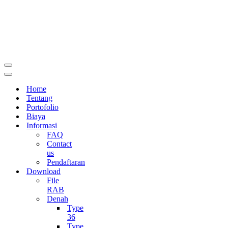
Menu
Navigasi
Menu
Navigasi
Home
Tentang
Portofolio
Biaya
Informasi
FAQ
Contact
us
Pendaftaran
Download
File
RAB
Denah
Type
36
Type