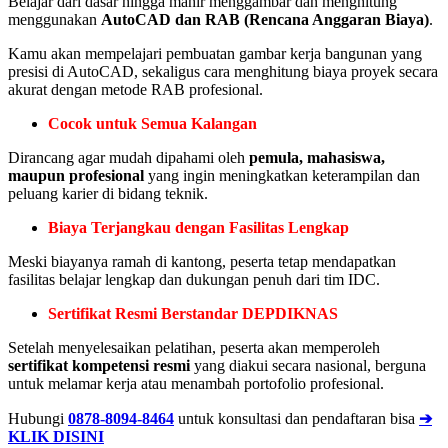
Belajar dari dasar hingga mahir menggambar dan menghitung
menggunakan
AutoCAD dan RAB (Rencana Anggaran Biaya)
.
Kamu akan mempelajari pembuatan gambar kerja bangunan yang
presisi di AutoCAD, sekaligus cara menghitung biaya proyek secara
akurat dengan metode RAB profesional.
Cocok untuk Semua Kalangan
Dirancang agar mudah dipahami oleh
pemula, mahasiswa,
maupun profesional
yang ingin meningkatkan keterampilan dan
peluang karier di bidang teknik.
Biaya Terjangkau dengan Fasilitas Lengkap
Meski biayanya ramah di kantong, peserta tetap mendapatkan
fasilitas belajar lengkap dan dukungan penuh dari tim IDC.
Sertifikat Resmi Berstandar DEPDIKNAS
Setelah menyelesaikan pelatihan, peserta akan memperoleh
sertifikat kompetensi resmi
yang diakui secara nasional, berguna
untuk melamar kerja atau menambah portofolio profesional.
Hubungi
0878-8094-8464
untuk konsultasi dan pendaftaran bisa
➔
KLIK DISINI