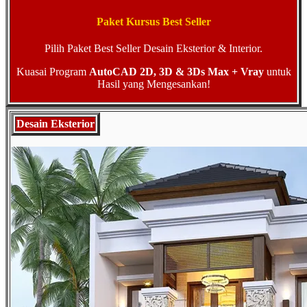
Paket Kursus Best Seller
Pilih Paket Best Seller Desain Eksterior & Interior.
Kuasai Program
AutoCAD 2D, 3D & 3Ds Max + Vray
untuk
Hasil yang Mengesankan!
Desain Eksterior