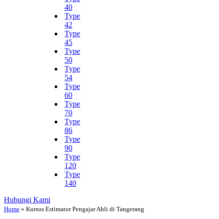
40
Type
42
Type
45
Type
50
Type
54
Type
60
Type
70
Type
86
Type
90
Type
120
Type
140
Hubungi Kami
Home
»
Kursus Estimator Pengajar Ahli di Tangerang