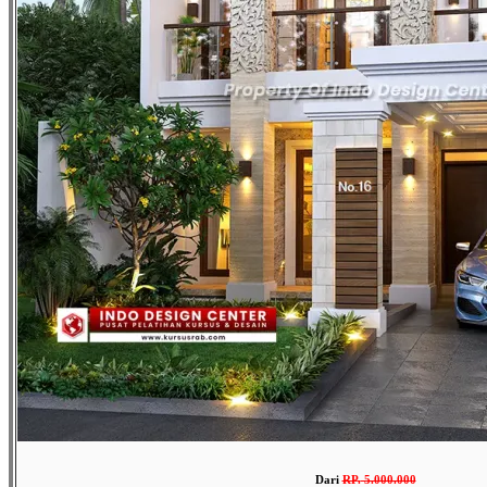
Dari
RP
.
5.000.000