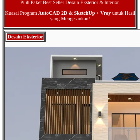
Pilih Paket Best Seller Desain Eksterior & Interior.
Kuasai Program
AutoCAD 2D & SketchUp + Vray
untuk Hasil
yang Mengesankan!
Desain Eksterior