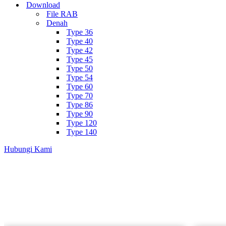
Download
File RAB
Denah
Type 36
Type 40
Type 42
Type 45
Type 50
Type 54
Type 60
Type 70
Type 86
Type 90
Type 120
Type 140
Hubungi Kami