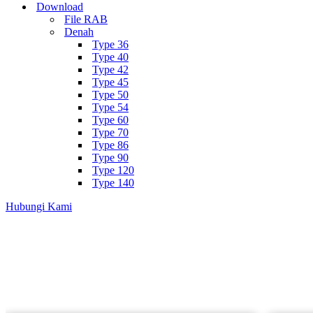
Download
File RAB
Denah
Type 36
Type 40
Type 42
Type 45
Type 50
Type 54
Type 60
Type 70
Type 86
Type 90
Type 120
Type 140
Hubungi Kami