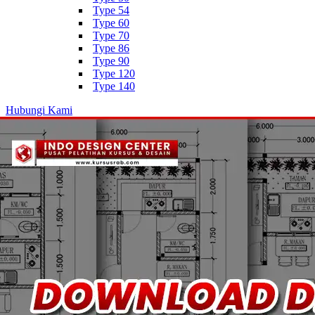
Type 54
Type 60
Type 70
Type 86
Type 90
Type 120
Type 140
Hubungi Kami