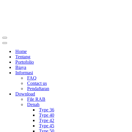
Menu
Navigasi
Menu
Navigasi
Home
Tentang
Portofolio
Biaya
Informasi
FAQ
Contact us
Pendaftaran
Download
File RAB
Denah
Type 36
Type 40
Type 42
Type 45
Type 50