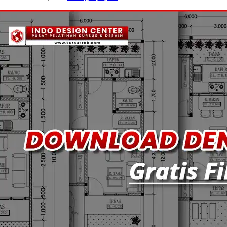
Denah
Rumah
Type
90
Lengkap
|
Gratis
File
DWG