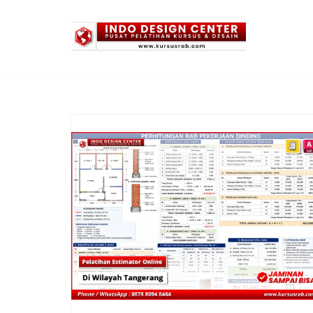
Lompat
ke
konten