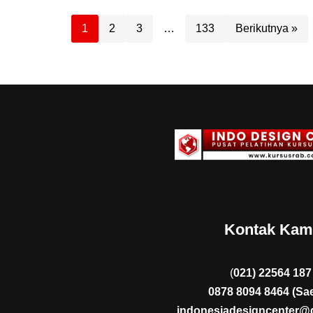
1
2
3
…
133
Berikutnya »
Kontak Kam
(
021) 22564 187
0878 8094 8464 (Sae
indonesiadesigncenter@