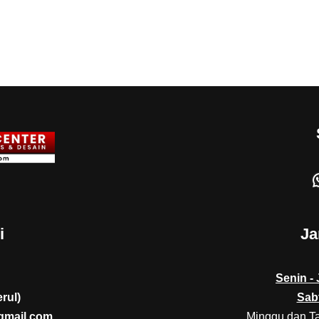
i
Ja
Senin -
rul)
Sab
gmail.com
Minggu dan T