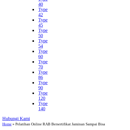
40
Type
42
Type
45
Type
50
Type
54
Type
60
Type
70
Type
86
Type
90
Type
120
Type
140
Hubungi Kami
Home
»
Pelatihan Online RAB Bersertifikat Jaminan Sampai Bisa