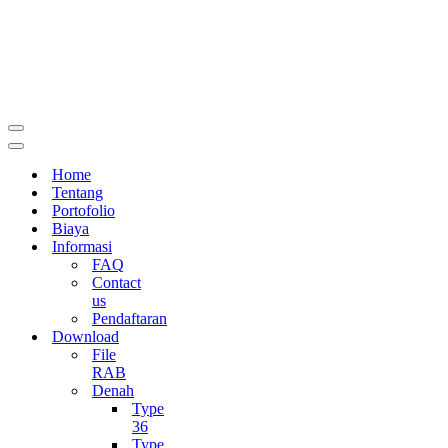
Menu
Navigasi
Menu
Navigasi
Home
Tentang
Portofolio
Biaya
Informasi
FAQ
Contact
us
Pendaftaran
Download
File
RAB
Denah
Type
36
Type