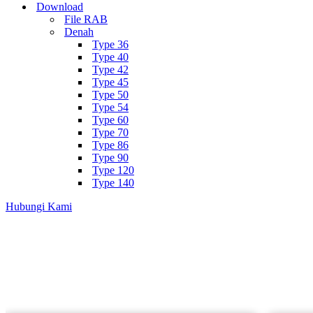
Download
File RAB
Denah
Type 36
Type 40
Type 42
Type 45
Type 50
Type 54
Type 60
Type 70
Type 86
Type 90
Type 120
Type 140
Hubungi Kami