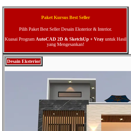
Paket Kursus Best Seller
Pilih Paket Best Seller Desain Eksterior & Interior.
Kuasai Program
AutoCAD 2D & SketchUp + Vray
untuk Hasil
yang Mengesankan!
Desain Eksterior