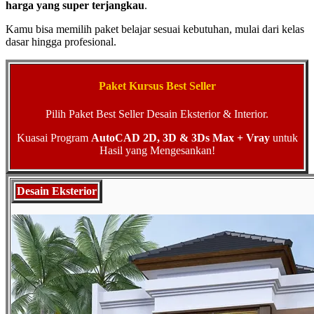
harga yang super terjangkau
.
Kamu bisa memilih paket belajar sesuai kebutuhan, mulai dari kelas
dasar hingga profesional.
Paket Kursus Best Seller
Pilih Paket Best Seller Desain Eksterior & Interior.
Kuasai Program
AutoCAD 2D, 3D & 3Ds Max + Vray
untuk
Hasil yang Mengesankan!
Desain Eksterior