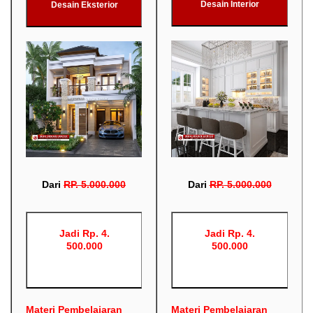
Desain Interior
Desain Eksterior
Dari
RP
.
5.000.000
Dari
RP
.
5.000.000
Jadi Rp. 4.
Jadi Rp. 4.
500.000
500.000
Materi Pembelajaran
Materi Pembelajaran