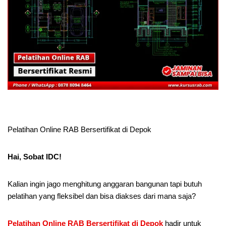
Pelatihan Online RAB Bersertifikat di Depok
Hai, Sobat IDC!
Kalian ingin jago menghitung anggaran bangunan tapi butuh
pelatihan yang fleksibel dan bisa diakses dari mana saja?
Pelatihan Online RAB Bersertifikat di Depok
hadir untuk