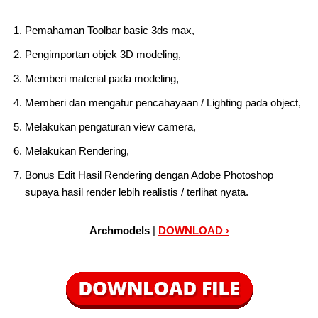
Pemahaman Toolbar basic 3ds max,
Pengimportan objek 3D modeling,
Memberi material pada modeling,
Memberi dan mengatur pencahayaan / Lighting pada object,
Melakukan pengaturan view camera,
Melakukan Rendering,
Bonus Edit Hasil Rendering dengan Adobe Photoshop
supaya hasil render lebih realistis / terlihat nyata.
Archmodels
|
DOWNLOAD ›