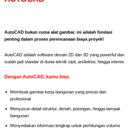
AutoCAD bukan cuma alat gambar, ini adalah fondasi
penting dalam proses perencanaan biaya proyek!
AutoCAD adalah software desain 2D dan 3D yang powerful dan
sudah jadi standar di dunia teknik sipil, arsitektur, hingga interior.
Dengan AutoCAD, kamu bisa:
Membuat gambar kerja bangunan yang presisi dan
profesional
Menyusun detail struktur, denah, potongan, hingga tampak
bangunan
Menyediakan informasi lengkap untuk perhitungan volume