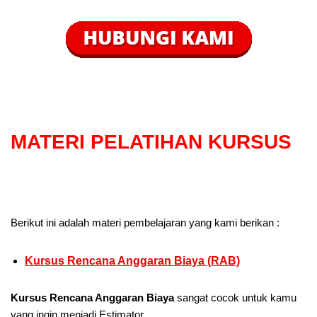
MATERI PELATIHAN KURSUS
Berikut ini adalah materi pembelajaran yang kami berikan :
Kursus Rencana Anggaran Biaya (RAB)
Kursus Rencana Anggaran Biaya
sangat cocok untuk kamu
yang ingin menjadi Estimator.