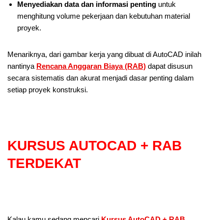
Menyediakan data dan informasi penting
untuk
menghitung volume pekerjaan dan kebutuhan material
proyek.
Menariknya, dari gambar kerja yang dibuat di AutoCAD inilah
nantinya
Rencana Anggaran Biaya (RAB)
dapat disusun
secara sistematis dan akurat menjadi dasar penting dalam
setiap proyek konstruksi.
KURSUS AUTOCAD + RAB
TERDEKAT
Kalau kamu sedang mencari
Kursus AutoCAD + RAB