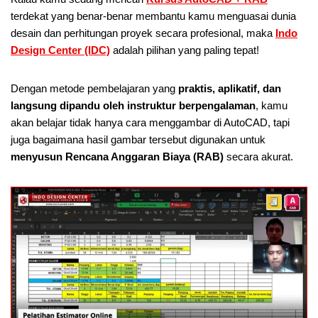
terdekat yang benar-benar membantu kamu menguasai dunia
desain dan perhitungan proyek secara profesional, maka
Indo
Design Center (IDC)
adalah pilihan yang paling tepat!
Dengan metode pembelajaran yang
praktis, aplikatif, dan
langsung dipandu oleh instruktur berpengalaman
, kamu
akan belajar tidak hanya cara menggambar di AutoCAD, tapi
juga bagaimana hasil gambar tersebut digunakan untuk
menyusun Rencana Anggaran Biaya (RAB)
secara akurat.