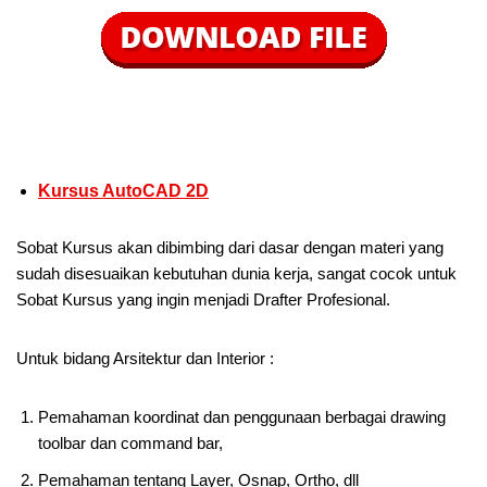
Kursus AutoCAD 2D
Sobat Kursus akan dibimbing dari dasar dengan materi yang
sudah disesuaikan kebutuhan dunia kerja, sangat cocok untuk
Sobat Kursus yang ingin menjadi Drafter Profesional.
Untuk bidang Arsitektur dan Interior :
Pemahaman koordinat dan penggunaan berbagai drawing
toolbar dan command bar,
Pemahaman tentang Layer, Osnap, Ortho, dll