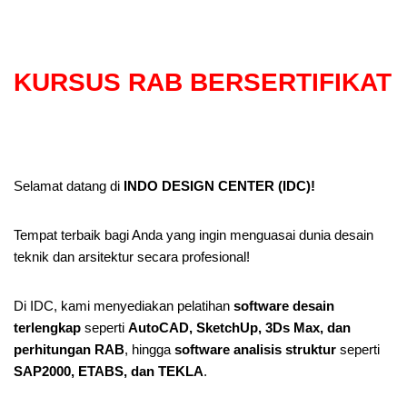
KURSUS RAB BERSERTIFIKAT
Selamat datang di
INDO DESIGN CENTER (IDC)!
Tempat terbaik bagi Anda yang ingin menguasai dunia desain
teknik dan arsitektur secara profesional!
Di IDC, kami menyediakan pelatihan
software desain
terlengkap
seperti
AutoCAD, SketchUp, 3Ds Max, dan
perhitungan RAB
, hingga
software analisis struktur
seperti
SAP2000, ETABS, dan TEKLA
.