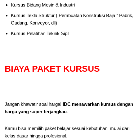
Kursus Bidang Mesin & Industri
Kursus Tekla Struktur ( Pembuatan Konstruksi Baja ” Pabrik,
Gudang, Konveyor, dll)
Kursus Pelatihan Teknik Sipil
BIAYA PAKET KURSUS
Jangan khawatir soal harga!
IDC menawarkan kursus dengan
harga yang super terjangkau
.
Kamu bisa memilih paket belajar sesuai kebutuhan, mulai dari
kelas dasar hingga profesional.