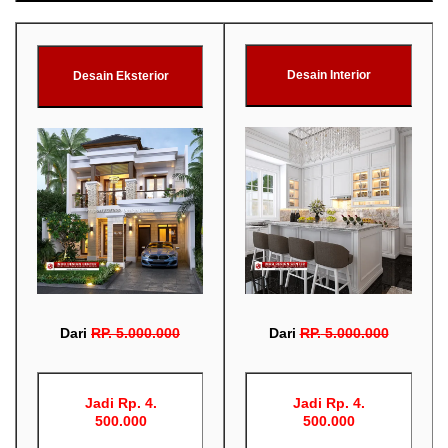
Desain Interior
Desain Eksterior
Dari
RP
.
5.000.000
Dari
RP
.
5.000.000
Jadi Rp. 4.
Jadi Rp. 4.
500.000
500.000