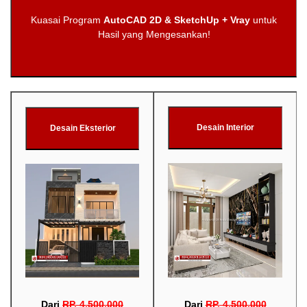
Kuasai Program
AutoCAD 2D & SketchUp + Vray
untuk
Hasil yang Mengesankan!
Desain Interior
Desain Eksterior
Dari
RP
.
4.500.000
Dari
RP
.
4.500.000