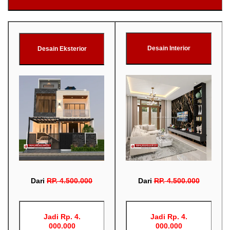
Desain Interior
Desain Eksterior
Dari
RP
.
4.500.000
Dari
RP
.
4.500.000
Jadi Rp. 4.
Jadi Rp. 4.
000.000
000.000