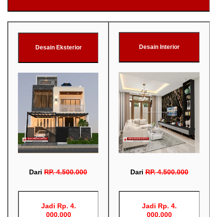
Desain Interior
Desain Eksterior
Dari
RP
.
4.500.000
Dari
RP
.
4.500.000
Jadi Rp. 4.
Jadi Rp. 4.
000.000
000.000