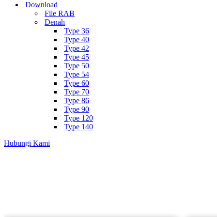
Download
File RAB
Denah
Type 36
Type 40
Type 42
Type 45
Type 50
Type 54
Type 60
Type 70
Type 86
Type 90
Type 120
Type 140
Hubungi Kami