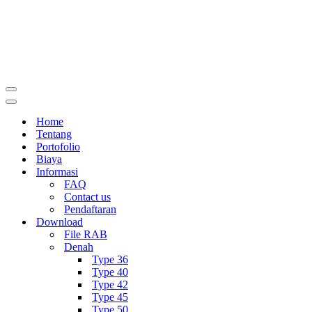
Menu
Navigasi
Menu
Navigasi
Home
Tentang
Portofolio
Biaya
Informasi
FAQ
Contact us
Pendaftaran
Download
File RAB
Denah
Type 36
Type 40
Type 42
Type 45
Type 50