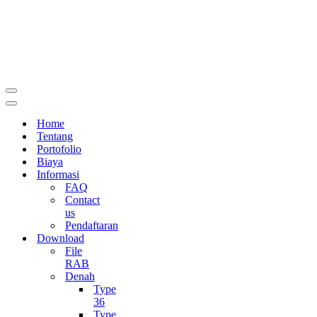
Menu
Navigasi
Menu
Navigasi
Home
Tentang
Portofolio
Biaya
Informasi
FAQ
Contact
us
Pendaftaran
Download
File
RAB
Denah
Type
36
Type