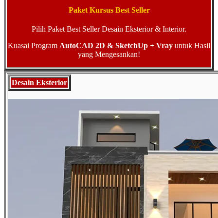
Paket Kursus Best Seller
Pilih Paket Best Seller Desain Eksterior & Interior.
Kuasai Program
AutoCAD 2D & SketchUp + Vray
untuk Hasil
yang Mengesankan!
Desain Eksterior