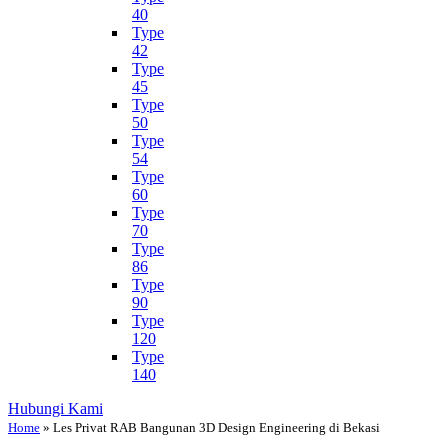
40
Type
42
Type
45
Type
50
Type
54
Type
60
Type
70
Type
86
Type
90
Type
120
Type
140
Hubungi Kami
Home
»
Les Privat RAB Bangunan 3D Design Engineering di Bekasi