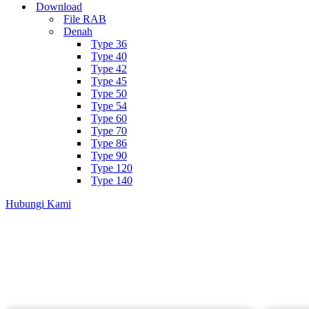
Download
File RAB
Denah
Type 36
Type 40
Type 42
Type 45
Type 50
Type 54
Type 60
Type 70
Type 86
Type 90
Type 120
Type 140
Hubungi Kami