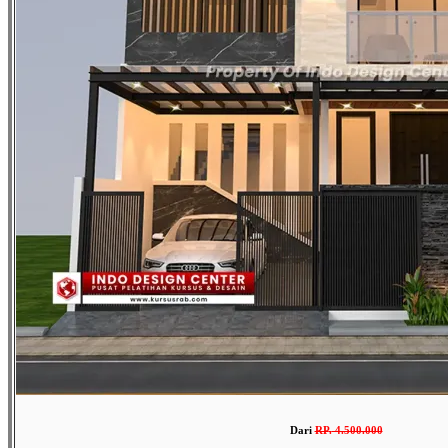
Dari
RP
.
4.500.000