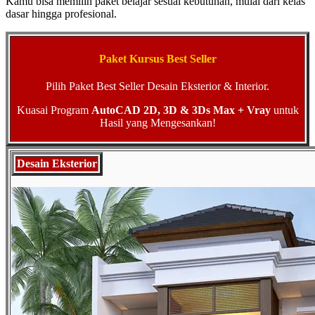
Kamu bisa memilih paket belajar sesuai kebutuhan, mulai dari kelas
dasar hingga profesional.
Paket Kursus Best Seller
Pilih Paket Best Seller Desain Eksterior & Interior.
Kuasai Program
AutoCAD 2D, 3D & 3Ds Max + Vray
untuk
Hasil yang Mengesankan!
Desain Eksterior