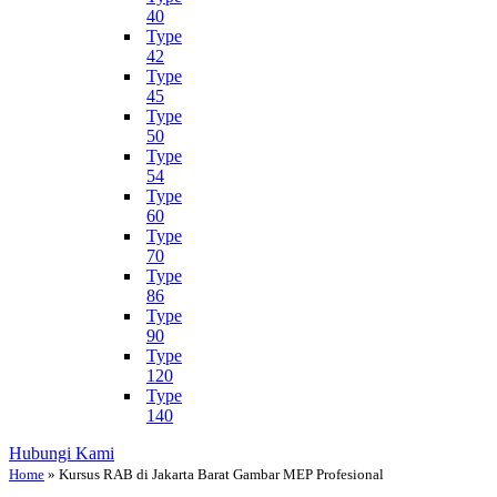
40
Type
42
Type
45
Type
50
Type
54
Type
60
Type
70
Type
86
Type
90
Type
120
Type
140
Hubungi Kami
Home
»
Kursus RAB di Jakarta Barat Gambar MEP Profesional