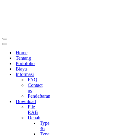
Menu
Navigasi
Menu
Navigasi
Home
Tentang
Portofolio
Biaya
Informasi
FAQ
Contact
us
Pendaftaran
Download
File
RAB
Denah
Type
36
Type