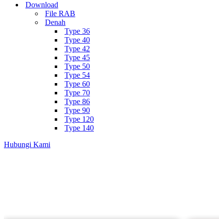
Download
File RAB
Denah
Type 36
Type 40
Type 42
Type 45
Type 50
Type 54
Type 60
Type 70
Type 86
Type 90
Type 120
Type 140
Hubungi Kami