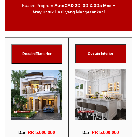
Kuasai Program
AutoCAD 2D, 3D & 3Ds Max +
Vray
untuk Hasil yang Mengesankan!
Desain Interior
Desain Eksterior
Dari
RP
.
5.000.000
Dari
RP
.
5.000.000