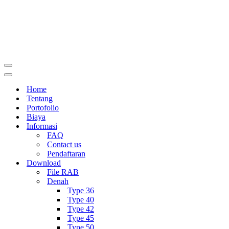
Menu
Navigasi
Menu
Navigasi
Home
Tentang
Portofolio
Biaya
Informasi
FAQ
Contact us
Pendaftaran
Download
File RAB
Denah
Type 36
Type 40
Type 42
Type 45
Type 50