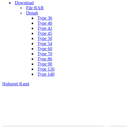
Download
File RAB
Denah
Type 36
Type 40
Type 42
Type 45
Type 50
Type 54
Type 60
Type 70
Type 86
Type 90
Type 120
Type 140
Hubungi Kami