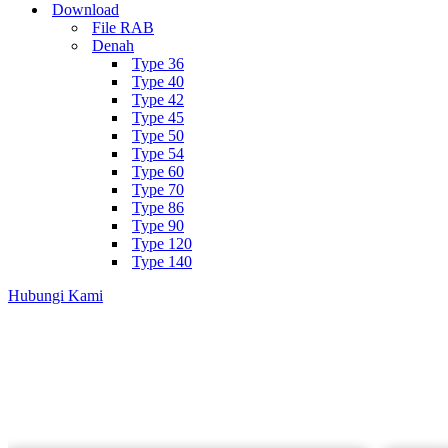
Download
File RAB
Denah
Type 36
Type 40
Type 42
Type 45
Type 50
Type 54
Type 60
Type 70
Type 86
Type 90
Type 120
Type 140
Hubungi Kami