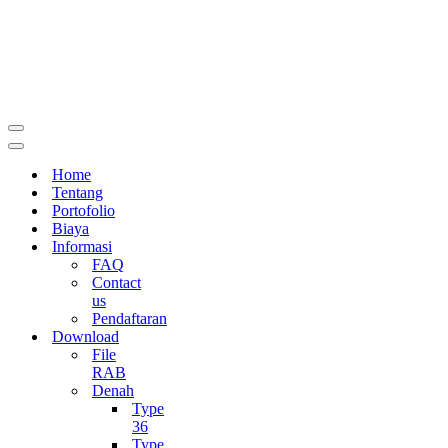
Menu
Navigasi
Menu
Navigasi
Home
Tentang
Portofolio
Biaya
Informasi
FAQ
Contact
us
Pendaftaran
Download
File
RAB
Denah
Type
36
Type