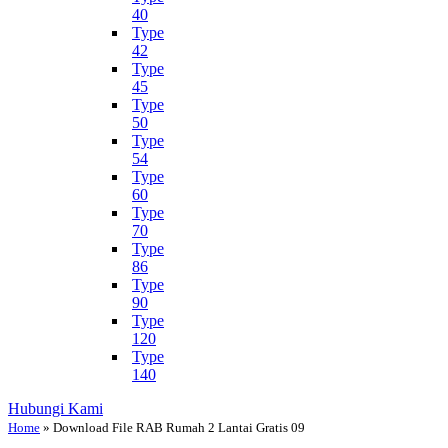
40
Type
42
Type
45
Type
50
Type
54
Type
60
Type
70
Type
86
Type
90
Type
120
Type
140
Hubungi Kami
Home
»
Download File RAB Rumah 2 Lantai Gratis 09