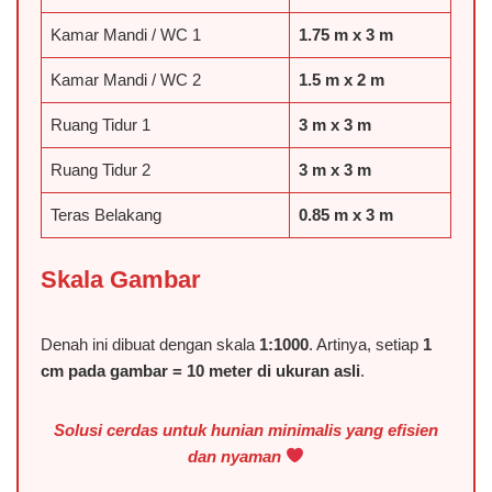
Kamar Mandi / WC 1
1.75 m x 3 m
Kamar Mandi / WC 2
1.5 m x 2 m
️Ruang Tidur 1
3 m x 3 m
️Ruang Tidur 2
3 m x 3 m
Teras Belakang
0.85 m x 3 m
Skala Gambar
Denah ini dibuat dengan skala
1:1000
. Artinya, setiap
1
cm pada gambar = 10 meter di ukuran asli
.
Solusi cerdas untuk hunian minimalis yang efisien
dan nyaman