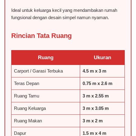
Ideal untuk keluarga kecil yang mendambakan rumah
fungsional dengan desain simpel namun nyaman.
Rincian Tata Ruang
Ruang
Ukuran
Carport / Garasi Terbuka
4.5 m x 3 m
Teras Depan
0.75 m x 2.6 m
️Ruang Tamu
3 m x 2.55 m
️Ruang Keluarga
3 m x 3.05 m
️Ruang Makan
3 m x 2 m
Dapur
1.5 m x 4 m