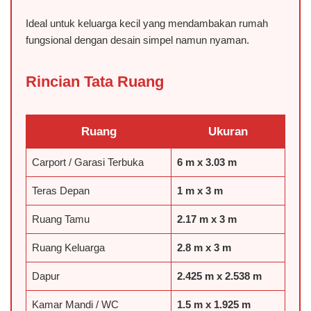
Ideal untuk keluarga kecil yang mendambakan rumah
fungsional dengan desain simpel namun nyaman.
Rincian Tata Ruang
Ruang
Ukuran
Carport / Garasi Terbuka
6 m x 3.03 m
Teras Depan
1 m x 3 m
️Ruang Tamu
2.17 m x 3 m
️Ruang Keluarga
2.8 m x 3 m
Dapur
2.425 m x 2.538 m
Kamar Mandi / WC
1.5 m x 1.925 m