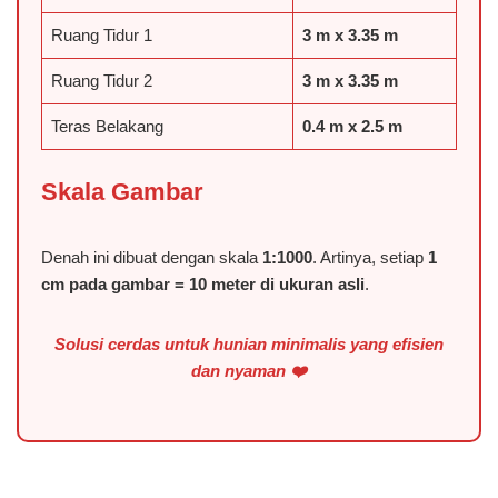
️Ruang Tidur 1
3 m x 3.35 m
️Ruang Tidur 2
3 m x 3.35 m
Teras Belakang
0.4 m x 2.5 m
Skala Gambar
Denah ini dibuat dengan skala
1:1000
. Artinya, setiap
1
cm pada gambar = 10 meter di ukuran asli
.
Solusi cerdas untuk hunian minimalis yang efisien
dan nyaman ❤️