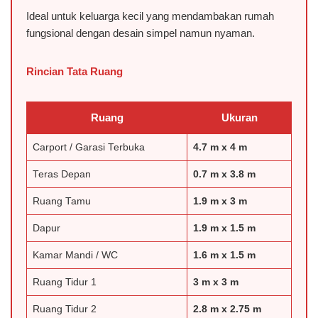
Ideal untuk keluarga kecil yang mendambakan rumah
fungsional dengan desain simpel namun nyaman.
Rincian Tata Ruang
Ruang
Ukuran
Carport / Garasi Terbuka
4.7 m x 4 m
Teras Depan
0.7 m x 3.8 m
️Ruang Tamu
1.9 m x 3 m
Dapur
1.9 m x 1.5 m
Kamar Mandi / WC
1.6 m x 1.5 m
️Ruang Tidur 1
3 m x 3 m
️Ruang Tidur 2
2.8 m x 2.75 m