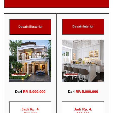
Desain Interior
Desain Eksterior
Dari
RP
.
5.000.000
Dari
RP
.
5.000.000
Jadi Rp. 4.
Jadi Rp. 4.