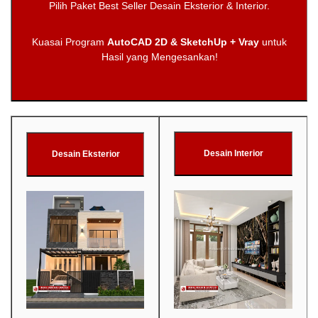
Pilih Paket Best Seller Desain Eksterior & Interior.
Kuasai Program
AutoCAD 2D & SketchUp + Vray
untuk
Hasil yang Mengesankan!
Desain Interior
Desain Eksterior